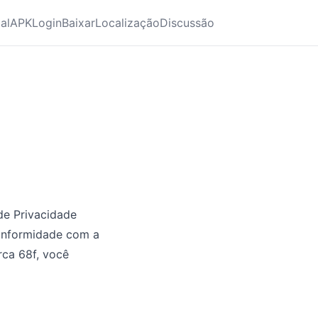
ial
APK
Login
Baixar
Localização
Discussão
 de Privacidade
onformidade com a
rca 68f, você