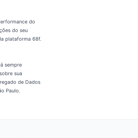
 performance do
ações do seu
a plataforma 68f.
ará sempre
 sobre sua
arregado de Dados
ão Paulo.