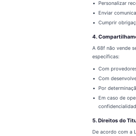
Personalizar re
Enviar comunica
Cumprir obrigaçõ
4. Compartilham
A 68f não vende s
específicas:
Com provedores 
Com desenvolved
Por determinação
Em caso de oper
confidencialidad
5. Direitos do Ti
De acordo com a LG