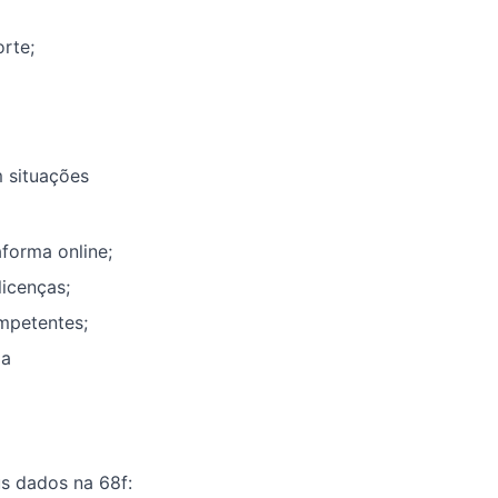
rte;
 situações
forma online;
icenças;
ompetentes;
 a
s dados na 68f: