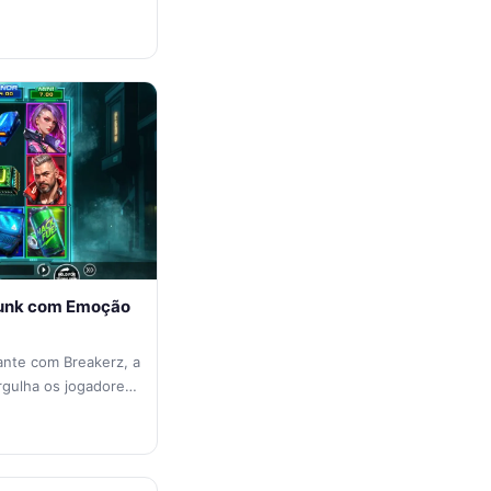
punk com Emoção
ante com Breakerz, a
rgulha os jogadores