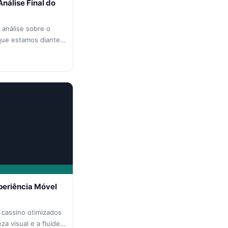
Análise Final do
 análise sobre o
o que estamos diante
xperiência Móvel
cassino otimizados
za visual e a fluidez