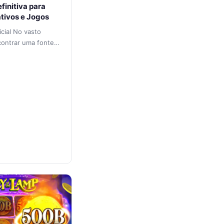
finitiva para
tivos e Jogos
icial No vasto
contrar uma fonte
 e jogos...