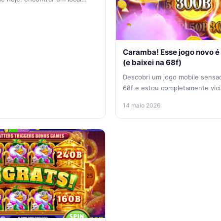
e eficiente...
Caramba! Esse jogo novo é
(e baixei na 68f)
Descobri um jogo mobile sensac
68f e estou completamente vici
você também precisa baixar ess
14 maio 2026