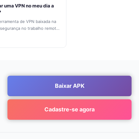
ar uma VPN no meu dia a
?
erramenta de VPN baixada na
segurança no trabalho remoto.
técnicos e...
Baixar APK
Cadastre-se agora